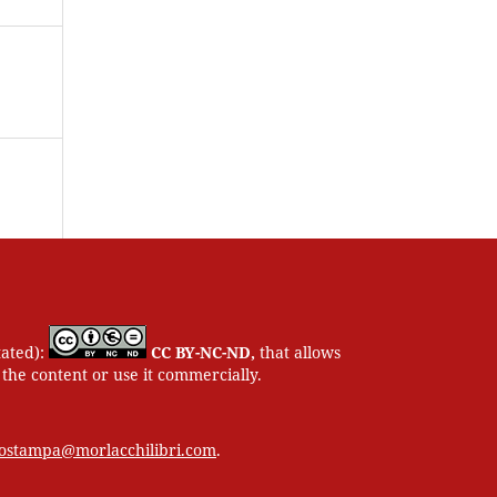
tated):
CC BY-NC-ND,
that allows
 the content or use it commercially.
ciostampa@morlacchilibri.com
.