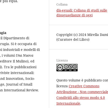
e più equa.
Collana
dis-eguali: Collana di studi sulle
disuguaglianze di oggi
ugia
Copyright (c) 2024 Mirella Dam
il Dipartimento di
(Curatore del Libro)
erugia. Si è occupata di
 industriali e modelli di
, i volumi
Una Nuova
Licenza
editore Il Mulino), ed
). Tra le pubblicazioni
riviste internazionali:
 and Innovation, Socio-
Questo volume è pubblicato con
ge, Journal of Small
licenza
Creative Commons
n International Review.
Attribuzione - Non commerciale
Condividi allo stesso modo 4.0
Internazionale
.